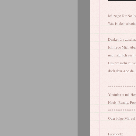
Ich zeige Dir Neuh
Was ist dein absol
Danke fürs zuscha
Ich freue Mich üb
und natürlich auch
Um nix mehr zu ver
doch dein Abo da !
***************
Youtuberin mit He
Hauls, Beauty, Foo
***************
Oder folge Mir auf 
Facebook: