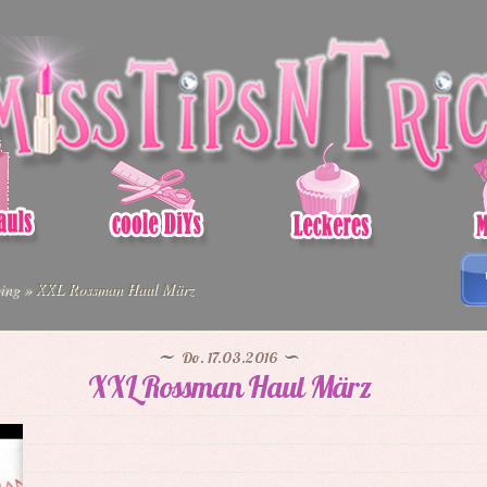
ing
»
XXL Rossman Haul März
Do. 17.03.2016
XXL Rossman Haul März