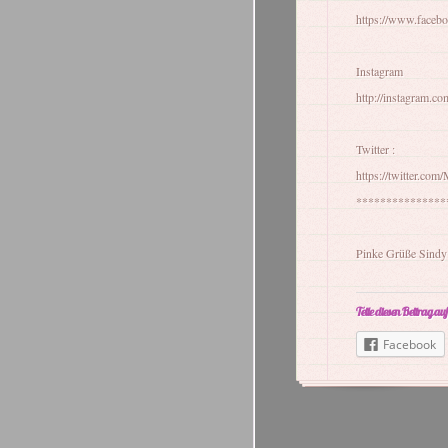
https://www.faceb
Instagram
http://instagram.co
Twitter :
https://twitter.com
***************
Pinke Grüße Sindy
Teile diesen Beitrag auf
Facebook