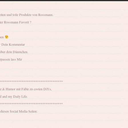
eiten und tolle Produkte von Rossmann.
uter Rossmann Favorit ?
uen
er Dein Kommentar
 über dein Däumchen.
passen lass Mir
*************************************
rz & Humor mit Fable zu coolen DiYs,
d and my Daily Life.
*************************************
diesen Social Media Seiten: