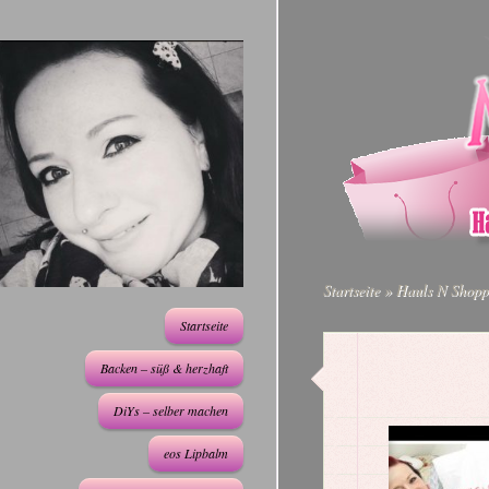
Startseite
»
Hauls N Shopp
Startseite
Backen – süß & herzhaft
DiYs – selber machen
eos Lipbalm