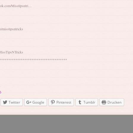
ook.com/Misstipsntri…
m/misstipsntricks
/MissTipsNTricks
**************************************
:
Twitter
Google
Pinterest
Tumblr
Drucken