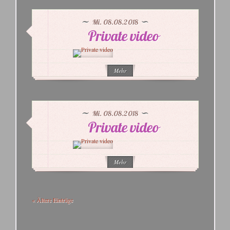
Mi. 08.08.2018
Private video
Mehr
Mi. 08.08.2018
Private video
Mehr
« Ältere Einträge