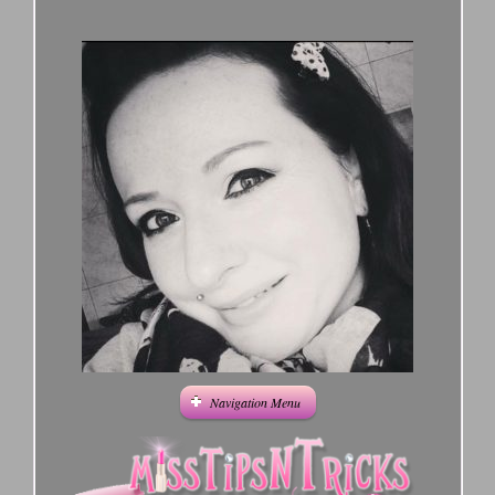
Navigation Menu