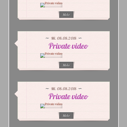
Mehr
Mi. 08.08.2018
Private video
Mehr
Mi. 08.08.2018
Private video
Mehr