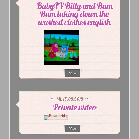
BabyTV Billy and Bam
Bam taking down the
washed clothes english
Mehr
Mi. 15.08.2018
Private video
Mehr