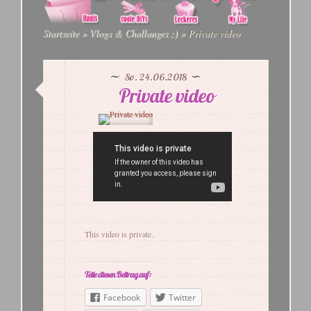
Startseite
»
Vlogs & Challanges ;)
»
Private video
So. 24.06.2018
Private video
This video is private.
Teile diesen Beitrag auf:
Facebook
Twitter