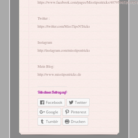
https://www.facebook.com/pages/Misstipsntricks/407959852619251
Twitter :
https://twitter.com/MissTipsNTricks
Instagram
http://instagram.com/misstipsntricks
Mein Blog:
http://www.misstipsntricks.de
Teile diesen Beitrag auf:
Facebook
Twitter
Google
Pinterest
Tumblr
Drucken