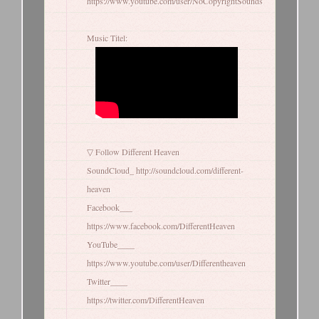
https://www.youtube.com/user/NoCopyrightSounds
Music Titel:
▽ Follow Different Heaven
SoundCloud_ http://soundcloud.com/different-
heaven
Facebook___
https://www.facebook.com/DifferentHeaven
YouTube____
https://www.youtube.com/user/Differentheaven
Twitter____
https://twitter.com/DifferentHeaven