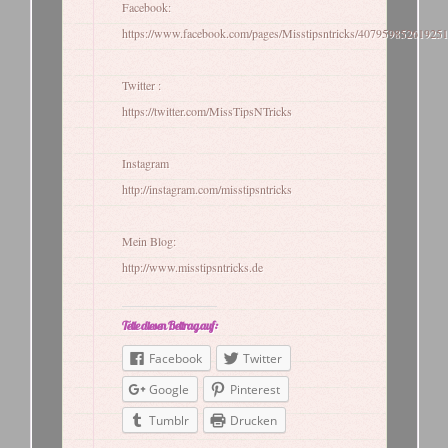
Facebook:
https://www.facebook.com/pages/Misstipsntricks/407959852619251
Twitter :
https://twitter.com/MissTipsNTricks
Instagram
http://instagram.com/misstipsntricks
Mein Blog:
http://www.misstipsntricks.de
Teile diesen Beitrag auf:
Facebook
Twitter
Google
Pinterest
Tumblr
Drucken