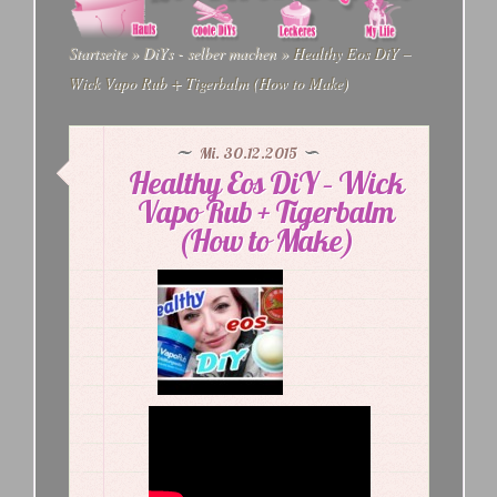
Startseite
»
DiYs - selber machen
»
Healthy Eos DiY –
Wick Vapo Rub + Tigerbalm (How to Make)
Mi. 30.12.2015
Healthy Eos DiY – Wick
Vapo Rub + Tigerbalm
(How to Make)