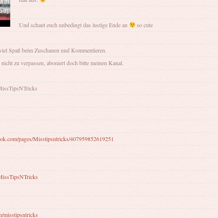
Und schaut euch unbedingt das lustige Ende an
so cute
viel Spaß beim Zuschauen und Kommentieren.
nicht zu verpassen, aboniert doch bitte meinen Kanal.
MissTipsNTricks
ook.com/pages/Misstipsntricks/407959852619251
/MissTipsNTricks
m/misstipsntricks