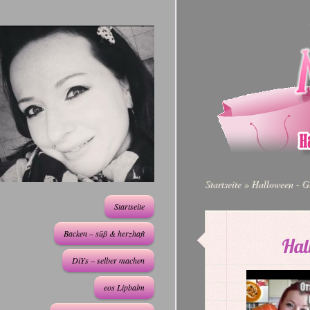
Startseite
»
Halloween - Gr
Startseite
Backen – süß & herzhaft
Hal
DiYs – selber machen
eos Lipbalm