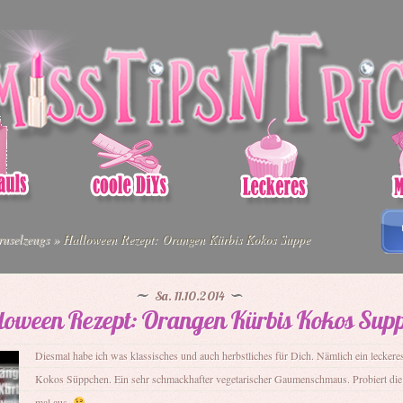
uselzeugs
»
Halloween Rezept: Orangen Kürbis Kokos Suppe
Sa. 11.10.2014
loween Rezept: Orangen Kürbis Kokos Sup
Diesmal habe ich was klassisches und auch herbstliches für Dich. Nämlich ein lecker
Kokos Süppchen. Ein sehr schmackhafter
vegetarischer Gaumenschmaus. Probiert di
mal aus.