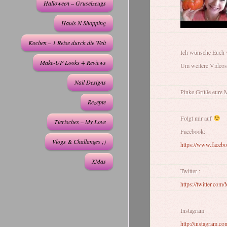
Halloween – Gruselzeugs
Hauls N Shopping
Kochen – 1 Reise durch die Welt
Ich wünsche Euch 
Make-UP Looks + Reviews
Um weitere Videos 
Nail Designs
Pinke Grüße eure 
Rezepte
Folgt mir auf
Tierisches – My Love
Facebook:
Vlogs & Challanges ;)
https://www.faceb
XMas
Twitter :
https://twitter.com
Instagram
http://instagram.co