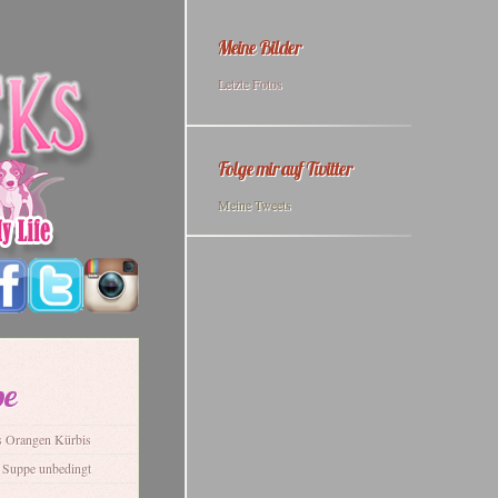
Meine Bilder
Letzte Fotos
Folge mir auf Twitter
Meine Tweets
pe
es Orangen Kürbis
e Suppe unbedingt