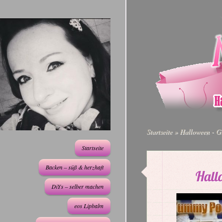
Startseite
»
Halloween - Gr
Startseite
Backen – süß & herzhaft
Hall
DiYs – selber machen
eos Lipbalm