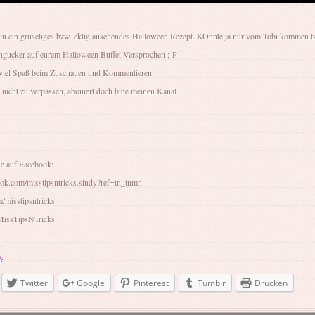
ein ein gruseliges bzw. eklig ausehendes Halloween Rezept. KOnnte ja nur vom Tobi kommen tz
ingucker auf eurem Halloween Buffet Versprochen ;-P
viel Spaß beim Zuschauen und Kommentieren.
nicht zu verpassen, aboniert doch bitte meinen Kanal.
ne auf Facebook:
ok.com/misstipsntricks.sindy?ref=tn_tnmn
m/misstipsntricks
/MissTipsNTricks
:
Twitter
Google
Pinterest
Tumblr
Drucken