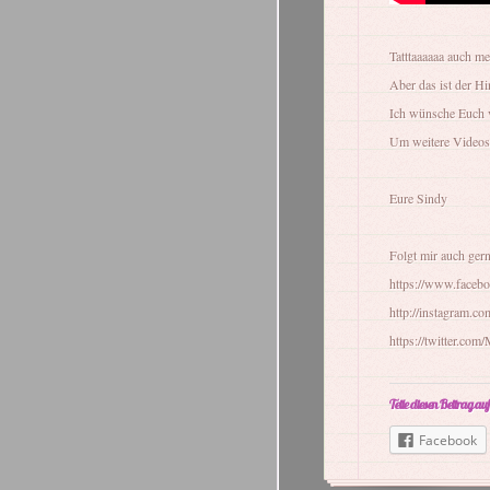
Tatttaaaaaa auch m
Aber das ist der H
Ich wünsche Euch 
Um weitere Videos 
Eure Sindy
Folgt mir auch ger
https://www.facebo
http://instagram.co
https://twitter.com
Teile diesen Beitrag auf
Facebook