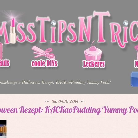
uselzeugs
»
Halloween Rezept: KACKaoPudding Yummy Pooh!
Sa. 04.10.2014
oween Rezept: KACKaoPudding Yummy Po