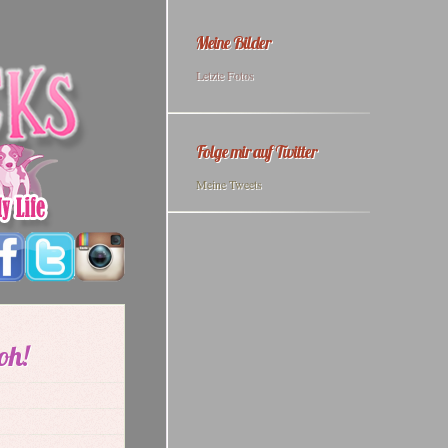
Meine Bilder
Letzte Fotos
Folge mir auf Twitter
Meine Tweets
oh!