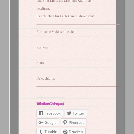
Das sind Links die Mich am Kaufpreis
beteligen.
Es entstehen für Dich keine Extrakosten!
———————————————————————-
Für meine Videos nutze ich:
Kamera:
Stativ:
Beleuchtung:
———————————————————————–
Teile diesen Beitrag auf:
Facebook
Twitter
Google
Pinterest
Tumblr
Drucken