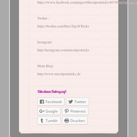
https://www.facebook.com/pages/Misstipsntricks/407959852619251
Twitter :
https://twitter.com/MissTipsNTricks
Instagram
http://instagram.com/misstipsntricks
Mein Blog:
http://www.misstipsntricks.de
Teile diesen Beitrag auf:
Facebook
Twitter
Google
Pinterest
Tumblr
Drucken