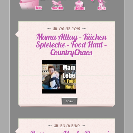
Mi. 06.02.2019
Mama Alltag – Küchen
Spielecke – Food Haul –
CountryChaos
Mehr
Mi. 23.01.2019